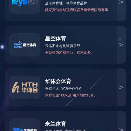
支持。
公司领导慰问困难职工