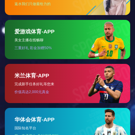
慰问郑州航空港区电力运维项目部人员